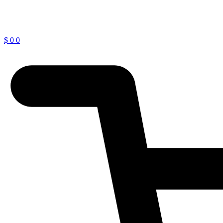
$
0
0