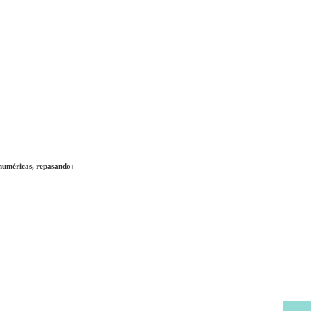
numéricas
, repasando: