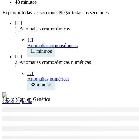
48 minutos
Expandir todas las secciones
Plegar todas las secciones
1. Anomalias cromosómicas
1
1.1
Anomalías cromosómicas
11 minutos
2. Anomalias cromosómicas numéricas
1
2.1
Anomalías numéricas
38 minutos
Lic. y Mgtr. en Genética
Claudia Ipucha