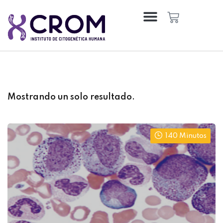
Sign in
Sign up
Sign in
Don’t have an account?
Sign up
Mostrando un solo resultado.
140 Minutos
Remember me
Lost your password?