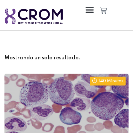
Sign in
Sign up
Sign in
Don’t have an account?
Sign up
Mostrando un solo resultado.
140 Minutos
Remember me
Lost your password?